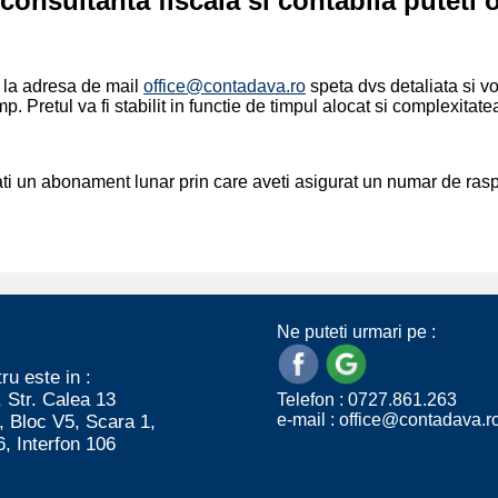
consultanta fiscala si contabila puteti o
ti la adresa de mail
office@contadava.ro
speta dvs detaliata si v
imp. Pretul va fi stabilit in functie de timpul alocat si complexitate
ati un abonament lunar prin care aveti asigurat un numar de raspu
Ne puteti urmari pe :
ru este in :
, Str. Calea 13
Telefon : 0727.861.263
e-mail :
office@contadava.r
, Bloc V5, Scara 1,
6, Interfon 106