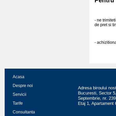
Pentru 
- ne trimite
de pret si t
- achizition
Acasa
Despre noi
Adresa biroului nost
Bucuresti, Sector 5
Servicii
Septembrie, nr. 239
Tarife
Etaj 1, Apartament 
Consultanta